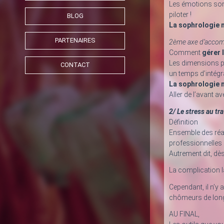
Les émotions sont
piloter !
BLOG
La sophrologie n
PARTENAIRES
2ème axe d’accomp
Comment
gérer 
Les dimensions ph
CONTACT
un temps d’intégr
La sophrologie n
Aller de l’avant av
2/ Le stress au tra
Définition
Ensemble des réac
professionnelles 
Autrement dit, dè
La complication l
Cependant, il n’y 
chômeurs de longu
AU FINAL,