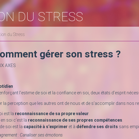
ON DU STRESS
ion du Stress
omment gérer son stress ?
UX AXES
otidien
nforçant l’estime de soi et la confiance en soi, deux états d’esprit nécess
rer la perception que les autres ont de nous et de s’accomplir dans nos rel
oi est la
reconnaissance de sa propre valeur
.
en soi c’est la
reconnaissance de ses propres compétences
.
de soi est la
capacité à s’exprimer
et à
défendre ses droits
sans empié
gnement : Canaliser ses émotions