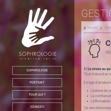
GESTI
Accueil
Gest
C
DE
1/ Le stress au qu
SOPHROLOGIE
Tout d’abord en re
PORTRAIT
Il s’agit d’amélio
L’estime de s
POUR QUI ?
La confiance 
L’affirmation 
SÉANCES
1er axe d’accompa