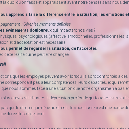
 là quoi qu’on fasse et apparaissent avant notre pensée sans nous dema
ous apprend à faire la différence entre la situation, les émotions e
agnement : Gérer les moments difficiles
les événements douloureux
qui impactent nos vies ?
ysiques, psychologiques (affective, émotionnelle), professionnelles, soc
ation et d’acceptation est nécessaire.
ous permet de regarder la situation, de l’accepter.
ec cette réalité qui ne peut être changée.
vail
tions que les employés peuvent avoir lorsqu’ils sont confrontés à des
ne correspondant pas à leur compétences, leurs capacités, et qui remette
s que nous sommes face à une situation que notre organisme n’a pas en
a plus grave est le burn-out, dépression profonde qui touche les travaille
a pas que le « trop » qui mène au stress ; le « pas assez » est une cause
e durée illustre ce point.