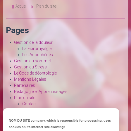
Accueil
Plan du site
Pages
Gestion de la douleur
La Fibromyalgie
Les Acouphènes
Gestion du sommeil
Gestion du Stress
Le Code de déontologie
Mentions Légales
Partenaires
Pédagogie et Apprentissages
Plan du site
Contact
Politique de confidentialité
Politique de Cookies
NOM DU SITE company
, which is responsible for processing, uses
Portrait
cookies on its Internet site allowing:
Pour qui ?